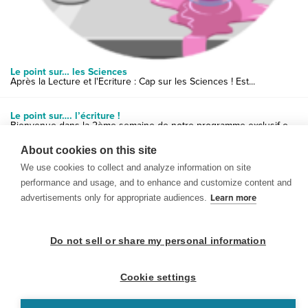
Le point sur… les Sciences
Après la Lecture et l'Ecriture : Cap sur les Sciences ! Est...
Le point sur…. l’écriture !
Bienvenue dans la 2ème semaine de notre programme exclusif e...
About cookies on this site
We use cookies to collect and analyze information on site
performance and usage, and to enhance and customize content and
advertisements only for appropriate audiences.
Learn more
© 1999-2026 BrainPOP. Tous droits réservés.
Do not sell or share my personal information
Cookie settings
enseignants is proudly powered by
WordPress
. Built by
SlipFire Web Development