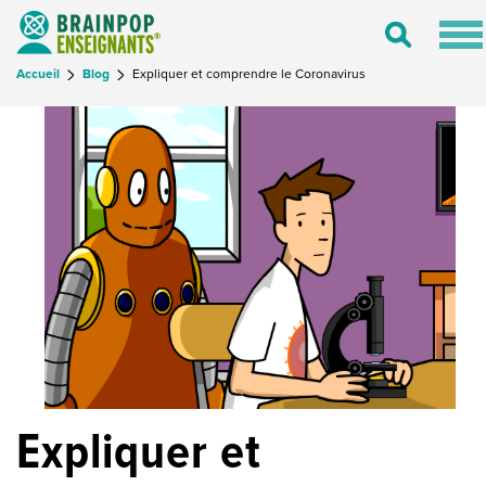
Tog
Toggle
nav
Search
Accueil
Blog
Expliquer et comprendre le Coronavirus
Expliquer et