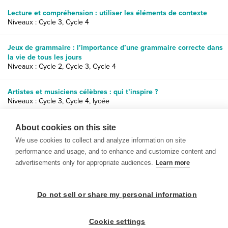
Lecture et compréhension : utiliser les éléments de contexte
Niveaux : Cycle 3, Cycle 4
Jeux de grammaire : l’importance d’une grammaire correcte dans
la vie de tous les jours
Niveaux : Cycle 2, Cycle 3, Cycle 4
Artistes et musiciens célèbres : qui t’inspire ?
Niveaux : Cycle 3, Cycle 4, lycée
Personnages historiques célèbres : qui suis-je ?
About cookies on this site
Niveaux : Cycle 3, Cycle 4, lycée
We use cookies to collect and analyze information on site
performance and usage, and to enhance and customize content and
advertisements only for appropriate audiences.
Learn more
Do not sell or share my personal information
© 1999-2026 BrainPOP. Tous droits réservés.
Cookie settings