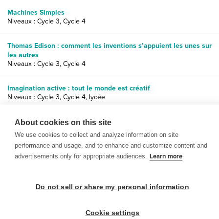
Machines Simples
Niveaux : Cycle 3, Cycle 4
Thomas Edison : comment les inventions s’appuient les unes sur
les autres
Niveaux : Cycle 3, Cycle 4
Imagination active : tout le monde est créatif
Niveaux : Cycle 3, Cycle 4, lycée
Expo-sciences : planifier des projets avec BrainPOP
About cookies on this site
Niveaux : Cycle 3, Cycle 4, lycée
We use cookies to collect and analyze information on site
performance and usage, and to enhance and customize content and
advertisements only for appropriate audiences.
Learn more
Do not sell or share my personal information
© 1999-2026 BrainPOP. Tous droits réservés.
Cookie settings