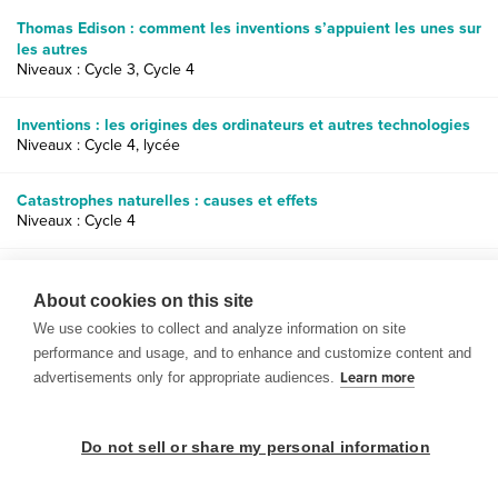
Thomas Edison : comment les inventions s’appuient les unes sur
les autres
Niveaux : Cycle 3, Cycle 4
Inventions : les origines des ordinateurs et autres technologies
Niveaux : Cycle 4, lycée
Catastrophes naturelles : causes et effets
Niveaux : Cycle 4
Sources d’énergie alternatives : impact des combustibles fossiles
sur l’environnement
About cookies on this site
Niveaux : Cycle 3, Cycle 4, lycée
We use cookies to collect and analyze information on site
performance and usage, and to enhance and customize content and
advertisements only for appropriate audiences.
Learn more
Do not sell or share my personal information
© 1999-2026 BrainPOP. Tous droits réservés.