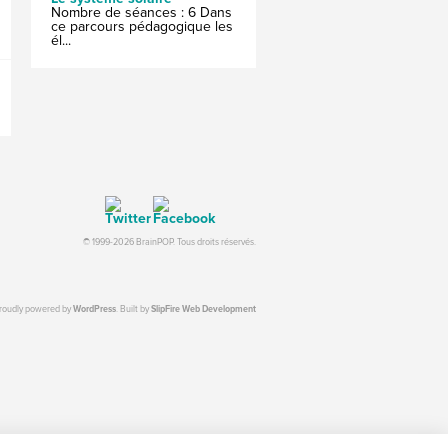
Nombre de séances : 6 Dans
ce parcours pédagogique les
él...
© 1999-2026 BrainPOP. Tous droits réservés.
proudly powered by
WordPress
. Built by
SlipFire Web Development