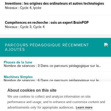
Inventions : les origines des ordinateurs et autres technologies
Niveaux : Cycle 4, lycée
Compétences en recherche : sois un expert BrainPOP
Niveaux : Cycle 3, Cycle 4
PARCOURS PÉDAGOGIQUE RÉCEMMENT
AJOUTÉS
Phases de la lune
Nombre de séances : 3 Dans ce parcours pédagogique sur la...
Machines Simples
Nombre de séances : 6 Dans ce parcours pédagogique sur le...
About cookies on this site
Le système solaire
Nombre de séances : 6 Dans ce parcours pédagogique les él...
We use cookies to collect and analyze information on site
performance and usage, and to enhance and customize content and
advertisements only for appropriate audiences.
Learn more