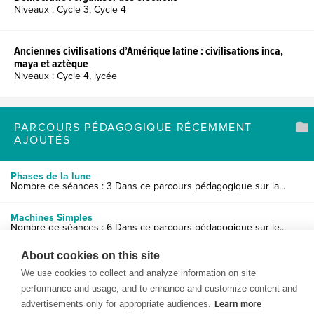
Niveaux : Cycle 3, Cycle 4
Anciennes civilisations d’Amérique latine : civilisations inca,
maya et aztèque
Niveaux : Cycle 4, lycée
PARCOURS PÉDAGOGIQUE RÉCEMMENT
AJOUTÉS
Phases de la lune
Nombre de séances : 3 Dans ce parcours pédagogique sur la...
Machines Simples
Nombre de séances : 6 Dans ce parcours pédagogique sur le...
About cookies on this site
Le système solaire
Nombre de séances : 6 Dans ce parcours pédagogique les él...
We use cookies to collect and analyze information on site
performance and usage, and to enhance and customize content and
advertisements only for appropriate audiences.
Learn more