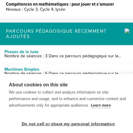
Compétences en mathématiques : pour jouer et s’amuser
Niveaux : Cycle 3, Cycle 4, lycée
PARCOURS PÉDAGOGIQUE RÉCEMMENT
AJOUTÉS
Phases de la lune
Nombre de séances : 3 Dans ce parcours pédagogique sur la...
Machines Simples
Nombre de séances : 6 Dans ce parcours pédagogique sur le...
About cookies on this site
Le système solaire
Nombre de séances : 6 Dans ce parcours pédagogique les él...
We use cookies to collect and analyze information on site
performance and usage, and to enhance and customize content and
advertisements only for appropriate audiences.
Learn more
Do not sell or share my personal information
© 1999-2026 BrainPOP. Tous droits réservés.