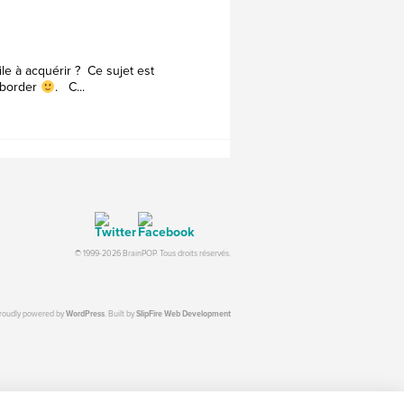
ile à acquérir ? Ce sujet est
'aborder
. C...
© 1999-2026 BrainPOP. Tous droits réservés.
proudly powered by
WordPress
. Built by
SlipFire Web Development