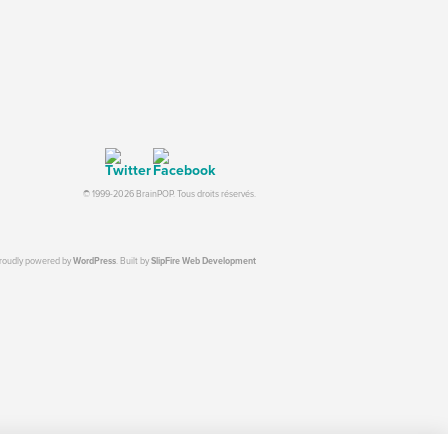
© 1999-2026 BrainPOP. Tous droits réservés.
proudly powered by
WordPress
. Built by
SlipFire Web Development