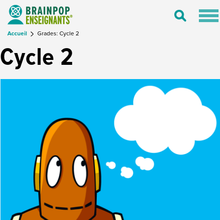
Tog
Toggle
nav
Search
Accueil
Grades: Cycle 2
Cycle 2