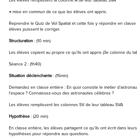
Les élèves remplissent la colonne A de leur tableau SVA
→ mise en commun de ce que les élèves ont appris.
Reprendre le Quiz de Vol Spatial et cette fois y répondre en classe e
élèves puissent le corriger.
Structuration
: (10 min)
Les élèves copient au propre ce qu'ils ont appris (3e colonne du ta
Séance 2 : (1h40)
Situation déclenchante
: (15min)
Demandez en classe entière : En quoi consiste le métier d’astronaute
l’espace ? Connaissez-vous des astronautes célèbres ?
Les élèves remplissent les colonnes SV de leur tableau SVA
Hypothèse
: (20 min)
En classe entière, les élèves partagent ce qu’ils ont écrit dans leu
hypothèses pour répondre aux questions.