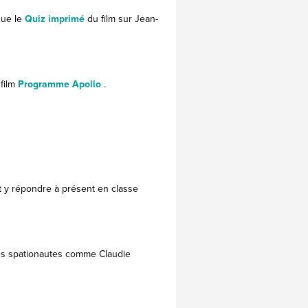
que le
Quiz imprimé
du film sur Jean-
 film
Programme Apollo
.
 y répondre à présent en classe
es spationautes comme Claudie