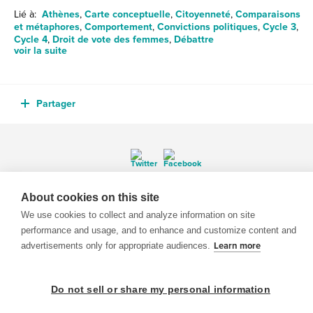
Lié à:
Athènes
,
Carte conceptuelle
,
Citoyenneté
,
Comparaisons
et métaphores
,
Comportement
,
Convictions politiques
,
Cycle 3
,
Cycle 4
,
Droit de vote des femmes
,
Débattre
voir la suite
Partager
© 1999-2026 BrainPOP. Tous droits réservés.
About cookies on this site
We use cookies to collect and analyze information on site
performance and usage, and to enhance and customize content and
advertisements only for appropriate audiences.
Learn more
enseignants is proudly powered by
WordPress
. Built by
SlipFire Web Development
Do not sell or share my personal information