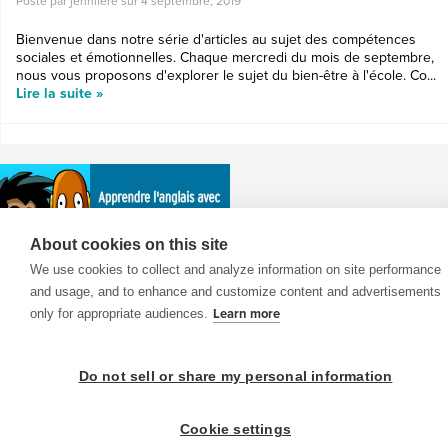
Posté par jennifere sur
4 septembre, 2019
Bienvenue dans notre série d'articles au sujet des compétences
sociales et émotionnelles. Chaque mercredi du mois de septembre,
nous vous proposons d'explorer le sujet du bien-être à l'école. Co...
Lire la suite »
About cookies on this site
We use cookies to collect and analyze information on site performance
and usage, and to enhance and customize content and advertisements
only for appropriate audiences.
Learn more
© 1999-2026 BrainPOP. Tous droits réservés.
Do not sell or share my personal information
enseignants is proudly powered by
Cookie settings
WordPress
. Built by
SlipFire Web Development