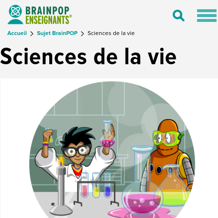
Tog
Toggle
nav
Search
Accueil
Sujet BrainPOP
Sciences de la vie
Sciences de la vie