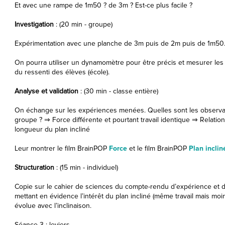
Et avec une rampe de 1m50 ? de 3m ? Est-ce plus facile ?
Investigation
: (20 min - groupe)
Expérimentation avec une planche de 3m puis de 2m puis de 1m50
On pourra utiliser un dynamomètre pour être précis et mesurer les 
du ressenti des élèves (école).
Analyse et validation
: (30 min - classe entière)
On échange sur les expériences menées. Quelles sont les observa
groupe ? ⇒ Force différente et pourtant travail identique ⇒ Relation
longueur du plan incliné
Leur montrer le film BrainPOP
Force
et le film BrainPOP
Plan inclin
Structuration
: (15 min - individuel)
Copie sur le cahier de sciences du compte-rendu d’expérience et de
mettant en évidence l’intérêt du plan incliné (même travail mais moi
évolue avec l’inclinaison.
Séance 3 : leviers