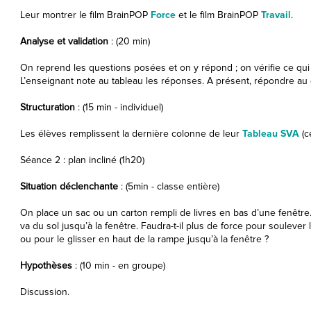
Leur montrer le film BrainPOP
Force
et le film BrainPOP
Travail
.
Analyse et validation
: (20 min)
On reprend les questions posées et on y répond ; on vérifie ce qui
L’enseignant note au tableau les réponses. A présent, répondre au 
Structuration
: (15 min - individuel)
Les élèves remplissent la dernière colonne de leur
Tableau SVA
(ce
Séance 2 : plan incliné (1h20)
Situation déclenchante
: (5min - classe entière)
On place un sac ou un carton rempli de livres en bas d’une fenêtr
va du sol jusqu’à la fenêtre. Faudra-t-il plus de force pour soulever l
ou pour le glisser en haut de la rampe jusqu’à la fenêtre ?
Hypothèses
: (10 min - en groupe)
Discussion.