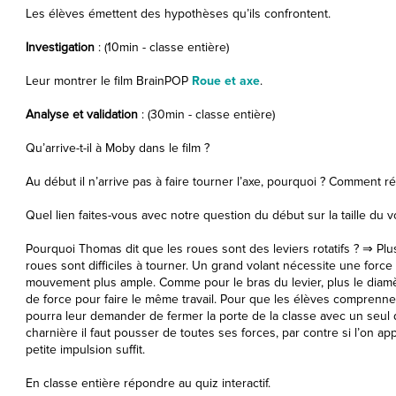
Les élèves émettent des hypothèses qu’ils confrontent.
Investigation
: (10min - classe entière)
Leur montrer le film BrainPOP
Roue et axe
.
Analyse et validation
: (30min - classe entière)
Qu’arrive-t-il à Moby dans le film ?
Au début il n’arrive pas à faire tourner l’axe, pourquoi ? Comment réu
Quel lien faites-vous avec notre question du début sur la taille du v
Pourquoi Thomas dit que les roues sont des leviers rotatifs ? ⇒ Plu
roues sont difficiles à tourner. Un grand volant nécessite une forc
mouvement plus ample. Comme pour le bras du levier, plus le diamèt
de force pour faire le même travail. Pour que les élèves comprennent
pourra leur demander de fermer la porte de la classe avec un seul d
charnière il faut pousser de toutes ses forces, par contre si l’on ap
petite impulsion suffit.
En classe entière répondre au quiz interactif.