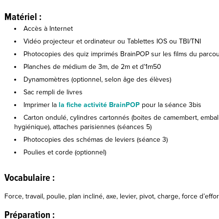
Matériel :
Accès à Internet
Vidéo projecteur et ordinateur ou Tablettes IOS ou TBI/TNI
Photocopies des quiz imprimés BrainPOP sur les films du parco
Planches de médium de 3m, de 2m et d’1m50
Dynamomètres (optionnel, selon âge des élèves)
Sac rempli de livres
Imprimer la
la fiche activité BrainPOP
pour la séance 3bis
Carton ondulé, cylindres cartonnés (boites de camembert, emball
hygiénique), attaches parisiennes (séances 5)
Photocopies des schémas de leviers (séance 3)
Poulies et corde (optionnel)
Vocabulaire :
Force, travail, poulie, plan incliné, axe, levier, pivot, charge, force d’eff
Préparation :