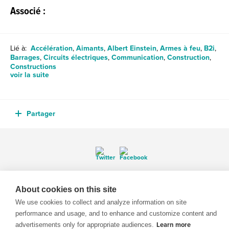
Associé :
Lié à:
Accélération
,
Aimants
,
Albert Einstein
,
Armes à feu
,
B2i
,
Barrages
,
Circuits électriques
,
Communication
,
Construction
,
Constructions
voir la suite
Partager
© 1999-2026 BrainPOP. Tous droits réservés.
About cookies on this site
We use cookies to collect and analyze information on site
performance and usage, and to enhance and customize content and
advertisements only for appropriate audiences.
Learn more
enseignants is proudly powered by
WordPress
. Built by
SlipFire Web Development