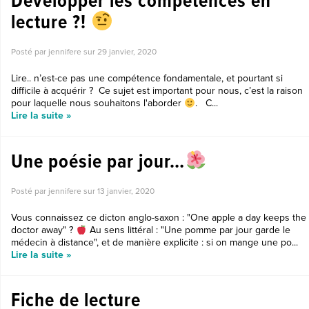
Développer les compétences en
lecture ?!
Posté par jennifere sur
29 janvier, 2020
Lire.. n’est-ce pas une compétence fondamentale, et pourtant si
difficile à acquérir ? Ce sujet est important pour nous, c’est la raison
pour laquelle nous souhaitons l'aborder
. C...
Lire la suite »
Une poésie par jour…
Posté par jennifere sur
13 janvier, 2020
Vous connaissez ce dicton anglo-saxon : "One apple a day keeps the
doctor away" ?
Au sens littéral : "Une pomme par jour garde le
médecin à distance", et de manière explicite : si on mange une po...
Lire la suite »
Fiche de lecture