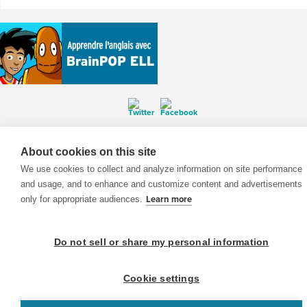
© 1999-2026 BrainPOP. Tous droits réservés.
About cookies on this site
We use cookies to collect and analyze information on site performance
and usage, and to enhance and customize content and advertisements
only for appropriate audiences.
Learn more
enseignants is proudly powered by
WordPress
. Built by
SlipFire Web Development
Do not sell or share my personal information
Cookie settings