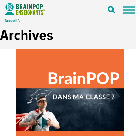
Tog
Toggle
nav
Search
Accueil
Archives