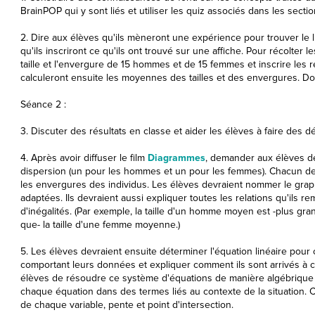
BrainPOP qui y sont liés et utiliser les quiz associés dans les secti
2. Dire aux élèves qu'ils mèneront une expérience pour trouver le lie
qu'ils inscriront ce qu'ils ont trouvé sur une affiche. Pour récolter 
taille et l'envergure de 15 hommes et de 15 femmes et inscrire les ré
calculeront ensuite les moyennes des tailles et des envergures. Donn
Séance 2 :
3. Discuter des résultats en classe et aider les élèves à faire des d
4. Après avoir diffuser le film
Diagrammes
, demander aux élèves d
dispersion (un pour les hommes et un pour les femmes). Chacun devr
les envergures des individus. Les élèves devraient nommer le graph
adaptées. Ils devraient aussi expliquer toutes les relations qu'ils
d'inégalités. (Par exemple, la taille d'un homme moyen est -plus gr
que- la taille d'une femme moyenne.)
5. Les élèves devraient ensuite déterminer l'équation linéaire po
comportant leurs données et expliquer comment ils sont arrivés à
élèves de résoudre ce système d'équations de manière algébrique et
chaque équation dans des termes liés au contexte de la situation. Ce
de chaque variable, pente et point d'intersection.