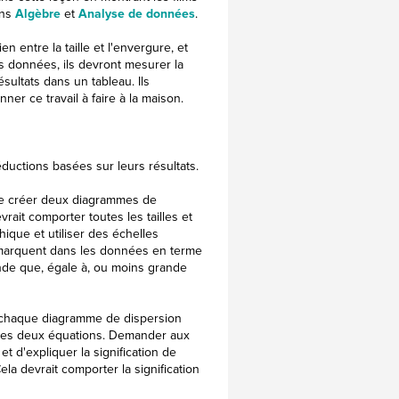
ons
Algèbre
et
Analyse de données
.
n entre la taille et l'envergure, et
les données, ils devront mesurer la
sultats dans un tableau. Ils
er ce travail à faire à la maison.
éductions basées sur leurs résultats.
e créer deux diagrammes de
ait comporter toutes les tailles et
ique et utiliser des échelles
 remarquent dans les données en terme
ande que, égale à, ou moins grande
ur chaque diagramme de dispersion
 ces deux équations. Demander aux
 d'expliquer la signification de
la devrait comporter la signification